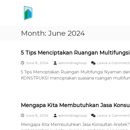
K
S
k
o
i
n
p
s
t
u
Month:
June 2024
o
l
c
t
o
a
n
5 Tips Menciptakan Ruangan Multifungsi
t
n
June 8, 2024
admindnagroup
Leave a Comment
e
P
n
e
5 Tips Menciptakan Ruangan Multifungsi Nyaman dar
t
KONSTRUKSI menciptakan suasana ruangan multifung
r
e
n
c
Mengapa Kita Membutuhkan Jasa Konsul
a
n
June 8, 2024
admindnagroup
Leave a Comment
a
Mengapa Kita Membutuhkan Jasa Konsultan Arsitek?
A