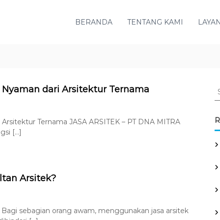
BERANDA
TENTANG KAMI
LAYA
S
 Nyaman dari Arsitektur Ternama
e
o
a
n
r
R
i Arsitektur Ternama JASA ARSITEK – PT DNA MITRA
5
c
si […]
T
h
i
f
p
s
o
M
r
tan Arsitek?
e
:
n
c
o
i
n
 Bagi sebagian orang awam, menggunakan jasa arsitek
p
M