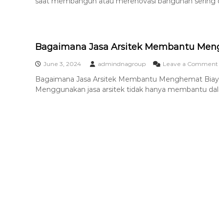
saat membangun atau merenovasi bangunan sering di
r
s
i
t
Bagaimana Jasa Arsitek Membantu Meng
e
June 3, 2024
admindnagroup
Leave a Comment
k
t
Bagaimana Jasa Arsitek Membantu Menghemat Biay
Menggunakan jasa arsitek tidak hanya membantu dal
u
r
,
i
S
t
r
u
k
t
u
r