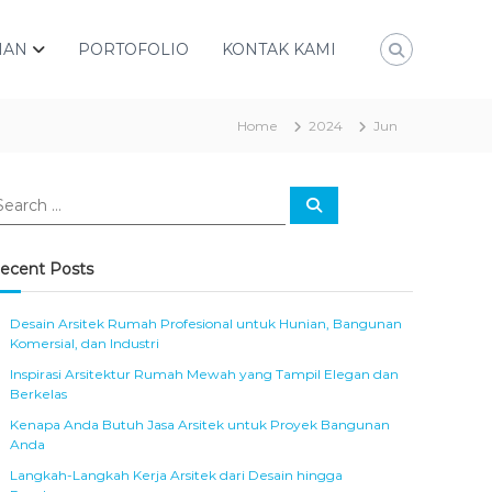
NAN
PORTOFOLIO
KONTAK KAMI
Home
2024
Jun
S
e
a
r
c
ecent Posts
h
Desain Arsitek Rumah Profesional untuk Hunian, Bangunan
Komersial, dan Industri
Inspirasi Arsitektur Rumah Mewah yang Tampil Elegan dan
Berkelas
Kenapa Anda Butuh Jasa Arsitek untuk Proyek Bangunan
Anda
Langkah-Langkah Kerja Arsitek dari Desain hingga