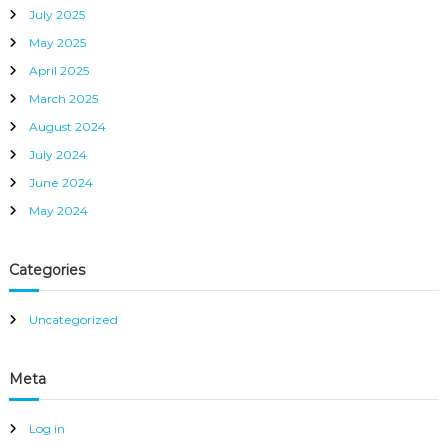
i
July 2025
May 2025
o
April 2025
n
March 2025
August 2024
July 2024
June 2024
May 2024
Categories
Uncategorized
Meta
Log in