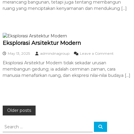
merancang bangunan, tetapi juga tentang membangun
e
a
n
n
ruang yang menciptakan kenyamanan dan mendukung […]
i
n
j
C
y
a
e
a
d
r
i
m
A
i
r
n
Eksplorasi Arsitektur Modern
s
a
i
n
o
May 13, 2025
admindnagroup
Leave a Comment
t
P
n
e
e
Eksplorasi Arsitektur Modern tidak sekadar urusan
E
k
r
membangun gedung; ia adalah cerminan zaman, cara
k
:
a
s
manusia menafsirkan ruang, dan ekspresi nilai-nilai budaya […]
M
d
p
e
a
l
m
b
o
b
a
r
a
n
a
n
M
s
P
Older posts
g
a
i
u
n
A
n
u
o
r
S
S
I
s
s
e
e
m
i
i