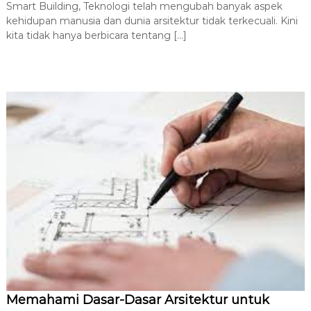
Smart Building, Teknologi telah mengubah banyak aspek
A
S
kehidupan manusia dan dunia arsitektur tidak terkecuali. Kini
m
r
a
kita tidak hanya berbicara tentang […]
s
r
i
t
B
t
u
e
i
k
l
d
t
i
u
n
r
g
d
,
a
S
n
t
E
v
r
o
u
l
k
u
s
t
i
u
A
Memahami Dasar-Dasar Arsitektur untuk
r