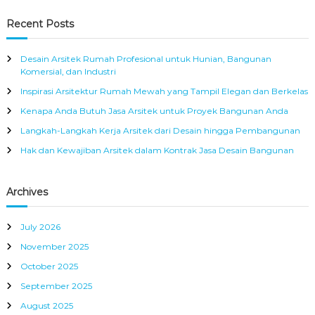
a
s
a
p
a
r
t
c
i
r
Recent Posts
e
h
a
c
t
k
n
h
t
L
Desain Arsitek Rumah Profesional untuk Hunian, Bangunan
u
f
s
e
Komersial, dan Industri
r
o
w
M
Inspirasi Arsitektur Rumah Mewah yang Tampil Elegan dan Berkelas
r
a
n
o
t
:
Kenapa Anda Butuh Jasa Arsitek untuk Proyek Bangunan Anda
d
D
e
a
Langkah-Langkah Kerja Arsitek dari Desain hingga Pembangunan
e
r
s
Hak dan Kewajiban Arsitek dalam Kontrak Jasa Desain Bangunan
n
a
v
i
n
Archives
i
g
July 2026
November 2025
a
October 2025
September 2025
t
August 2025