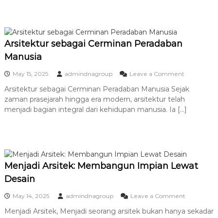
A
i
s
u
d
r
e
m
a
i
s
a
p
d
h
t
e
E
Arsitektur sebagai Cerminan Peradaban
i
n
s
f
g
Manusia
t
d
a
e
i
n
o
May 15, 2025
admindnagroup
Leave a Comment
t
E
I
n
i
r
k
Arsitektur sebagai Cerminan Peradaban Manusia Sejak
A
k
a
l
zaman prasejarah hingga era modern, arsitektur telah
r
?
R
i
s
menjadi bagian integral dari kehidupan manusia. Ia […]
A
u
m
i
r
a
d
t
s
n
a
e
i
g
n
k
t
T
A
t
e
e
l
u
k
Menjadi Arsitek: Membangun Impian Lewat
r
a
r
J
b
m
Desain
s
a
a
e
w
t
o
May 14, 2025
admindnagroup
Leave a Comment
b
a
a
n
a
b
s
Menjadi Arsitek, Menjadi seorang arsitek bukan hanya sekadar
M
g
a