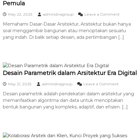
r
Pemula
s
d
i
o
a
May 22, 2025
admindnagroup
Leave a Comment
t
n
n
e
Memahami Dasar-Dasar Arsitektur, Arsitektur bukan hanya
M
k
M
soal menggambar bangunan atau menciptakan sesuatu
e
t
m
E
yang indah. Di balik setiap desain, ada pertimbangan […]
u
a
P
r
h
D
a
i
m
g
i
i
D
t
Desain Parametrik dalam Arsitektur Era Digital
a
a
s
l
o
May 21, 2025
admindnagroup
Leave a Comment
a
n
r
Desain parametrik adalah pendekatan dalam arsitektur yang
D
-
memanfaatkan algoritma dan data untuk menciptakan
e
D
s
bentuk bangunan yang kompleks, adaptif, dan efisien. […]
a
a
s
i
a
n
r
P
A
a
r
r