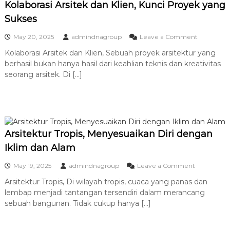
Kolaborasi Arsitek dan Klien, Kunci Proyek yang
s
a
i
Sukses
m
t
e
e
o
May 20, 2025
admindnagroup
Leave a Comment
t
k
n
r
t
Kolaborasi Arsitek dan Klien, Sebuah proyek arsitektur yang
K
i
u
berhasil bukan hanya hasil dari keahlian teknis dan kreativitas
o
k
r
l
seorang arsitek. Di […]
d
u
a
a
n
b
l
t
o
a
u
r
m
k
a
A
P
s
r
Arsitektur Tropis, Menyesuaikan Diri dengan
e
i
s
m
Iklim dan Alam
A
i
u
r
t
l
o
May 19, 2025
admindnagroup
Leave a Comment
s
e
a
n
i
k
Arsitektur Tropis, Di wilayah tropis, cuaca yang panas dan
A
t
t
lembap menjadi tantangan tersendiri dalam merancang
r
e
u
s
sebuah bangunan. Tidak cukup hanya […]
k
r
i
d
E
t
a
r
e